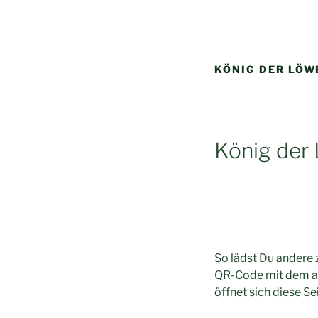
Zum
Inhalt
springen
KÖNIG DER LÖW
König der
So lädst Du andere 
QR-Code mit dem a
öffnet sich diese Sei