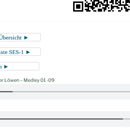
Übersicht ►
iste SES-1 ►
n ►
er Löwen – Medley 01 -09