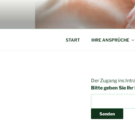
Zum
Inhalt
AMICARA
springen
Freunde, die helfen! Das Netzw
START
IHRE ANSPRÜCHE
Der Zugang ins Intr
Bitte geben Sie Ihr