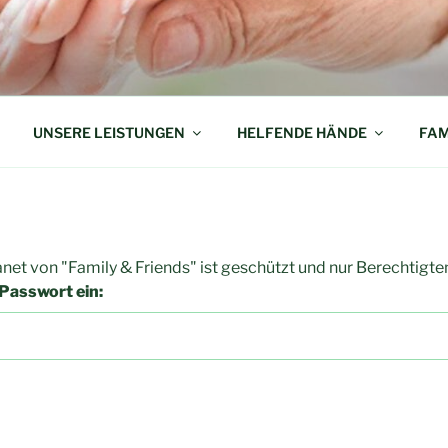
erk helfender Hände in der Pflege
UNSERE LEISTUNGEN
HELFENDE HÄNDE
FAM
anet von "Family & Friends" ist geschützt und nur Berechtigte
 Passwort ein: