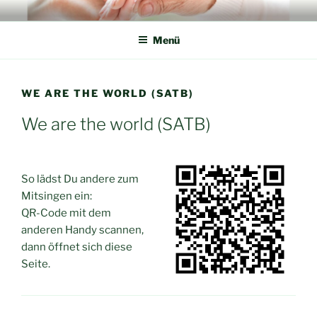
Zum
AMICARA
Freunde, die helfen! Das Netzwerk helfender Hände in der Pflege
Inhalt
Menü
springen
WE ARE THE WORLD (SATB)
We are the world (SATB)
So lädst Du andere zum
Mitsingen ein:
QR-Code mit dem
anderen Handy scannen,
dann öffnet sich diese
Seite.