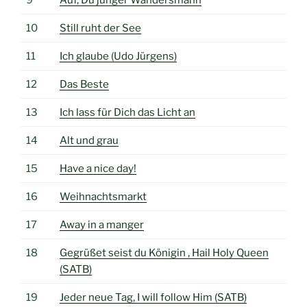
10
Still ruht der See
11
Ich glaube (Udo Jürgens)
12
Das Beste
13
Ich lass für Dich das Licht an
14
Alt und grau
15
Have a nice day!
16
Weihnachtsmarkt
17
Away in a manger
18
Gegrüßet seist du Königin , Hail Holy Queen
(SATB)
19
Jeder neue Tag, I will follow Him (SATB)