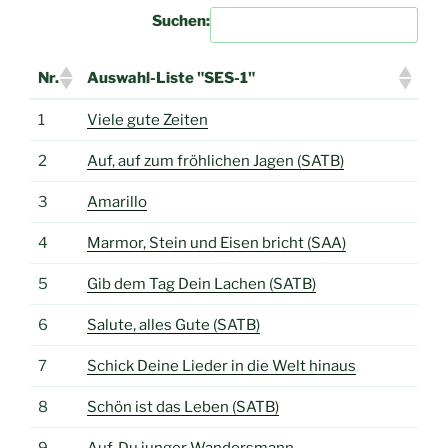
Suchen:
Nr.
Auswahl-Liste "SES-1"
Nr.
Auswahl-Liste "SES-1"
1
Viele gute Zeiten
2
Auf, auf zum fröhlichen Jagen (SATB)
3
Amarillo
4
Marmor, Stein und Eisen bricht (SAA)
5
Gib dem Tag Dein Lachen (SATB)
6
Salute, alles Gute (SATB)
7
Schick Deine Lieder in die Welt hinaus
8
Schön ist das Leben (SATB)
9
Auf, Du junger Wandersmann