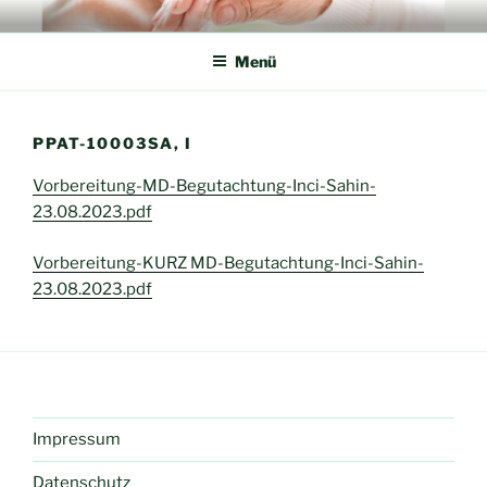
Zum
AMICARA
Freunde, die helfen! Das Netzwerk helfender Hände in der Pflege
Inhalt
Menü
springen
PPAT-10003SA, I
Vorbereitung-MD-Begutachtung-Inci-Sahin-
23.08.2023.pdf
Vorbereitung-KURZ MD-Begutachtung-Inci-Sahin-
23.08.2023.pdf
Impressum
Datenschutz